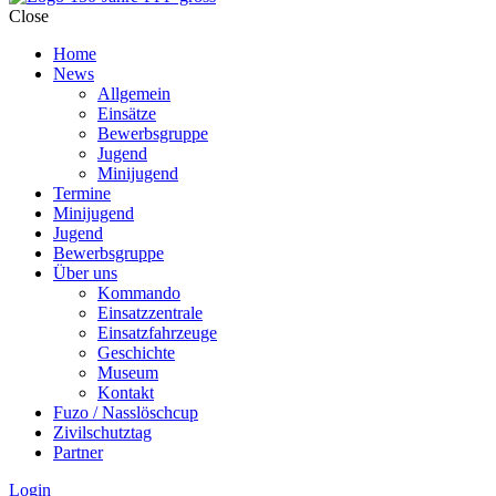
Close
Home
News
Allgemein
Einsätze
Bewerbsgruppe
Jugend
Minijugend
Termine
Minijugend
Jugend
Bewerbsgruppe
Über uns
Kommando
Einsatzzentrale
Einsatzfahrzeuge
Geschichte
Museum
Kontakt
Fuzo / Nasslöschcup
Zivilschutztag
Partner
Login