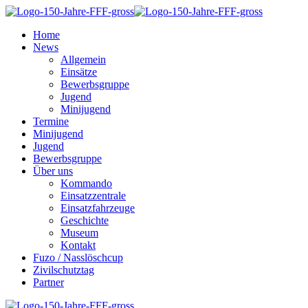
Home
News
Allgemein
Einsätze
Bewerbsgruppe
Jugend
Minijugend
Termine
Minijugend
Jugend
Bewerbsgruppe
Über uns
Kommando
Einsatzzentrale
Einsatzfahrzeuge
Geschichte
Museum
Kontakt
Fuzo / Nasslöschcup
Zivilschutztag
Partner