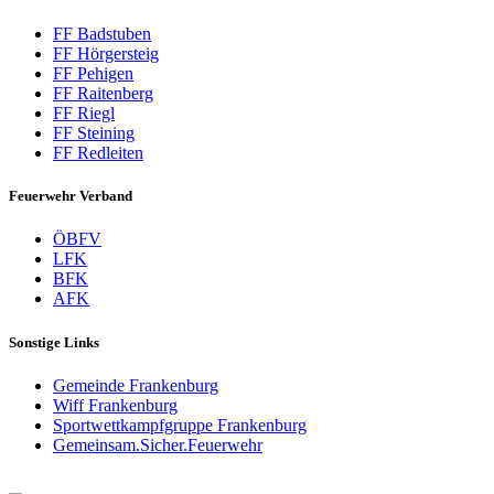
FF Badstuben
FF Hörgersteig
FF Pehigen
FF Raitenberg
FF Riegl
FF Steining
FF Redleiten
Feuerwehr Verband
ÖBFV
LFK
BFK
AFK
Sonstige Links
Gemeinde Frankenburg
Wiff Frankenburg
Sportwettkampfgruppe Frankenburg
Gemeinsam.Sicher.Feuerwehr