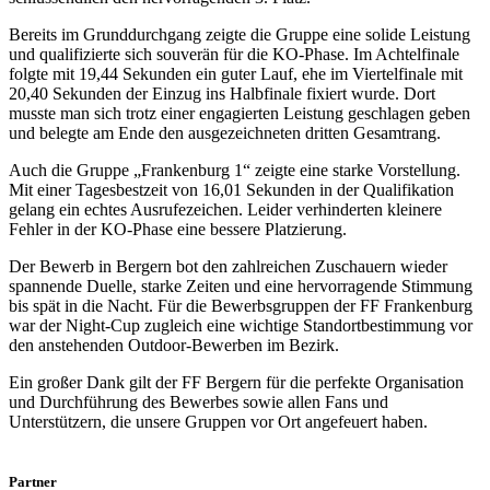
Bereits im Grunddurchgang zeigte die Gruppe eine solide Leistung
und qualifizierte sich souverän für die KO-Phase. Im Achtelfinale
folgte mit 19,44 Sekunden ein guter Lauf, ehe im Viertelfinale mit
20,40 Sekunden der Einzug ins Halbfinale fixiert wurde. Dort
musste man sich trotz einer engagierten Leistung geschlagen geben
und belegte am Ende den ausgezeichneten dritten Gesamtrang.
Auch die Gruppe „Frankenburg 1“ zeigte eine starke Vorstellung.
Mit einer Tagesbestzeit von 16,01 Sekunden in der Qualifikation
gelang ein echtes Ausrufezeichen. Leider verhinderten kleinere
Fehler in der KO-Phase eine bessere Platzierung.
Der Bewerb in Bergern bot den zahlreichen Zuschauern wieder
spannende Duelle, starke Zeiten und eine hervorragende Stimmung
bis spät in die Nacht. Für die Bewerbsgruppen der FF Frankenburg
war der Night-Cup zugleich eine wichtige Standortbestimmung vor
den anstehenden Outdoor-Bewerben im Bezirk.
Ein großer Dank gilt der FF Bergern für die perfekte Organisation
und Durchführung des Bewerbes sowie allen Fans und
Unterstützern, die unsere Gruppen vor Ort angefeuert haben.
Partner