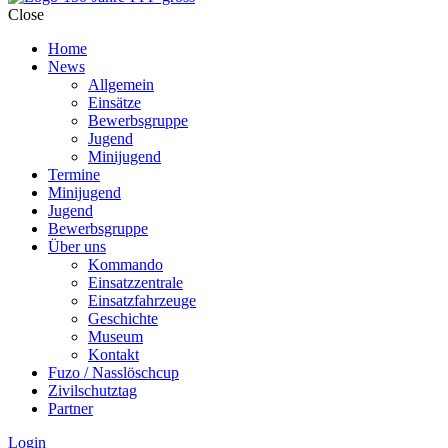
Close
Home
News
Allgemein
Einsätze
Bewerbsgruppe
Jugend
Minijugend
Termine
Minijugend
Jugend
Bewerbsgruppe
Über uns
Kommando
Einsatzzentrale
Einsatzfahrzeuge
Geschichte
Museum
Kontakt
Fuzo / Nasslöschcup
Zivilschutztag
Partner
Login