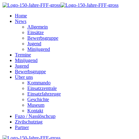
Home
News
Allgemein
Einsätze
Bewerbsgruppe
Jugend
Minijugend
Termine
Minijugend
Jugend
Bewerbsgruppe
Über uns
Kommando
Einsatzzentrale
Einsatzfahrzeuge
Geschichte
Museum
Kontakt
Fuzo / Nasslöschcup
Zivilschutztag
Partner