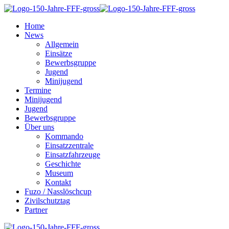
Home
News
Allgemein
Einsätze
Bewerbsgruppe
Jugend
Minijugend
Termine
Minijugend
Jugend
Bewerbsgruppe
Über uns
Kommando
Einsatzzentrale
Einsatzfahrzeuge
Geschichte
Museum
Kontakt
Fuzo / Nasslöschcup
Zivilschutztag
Partner