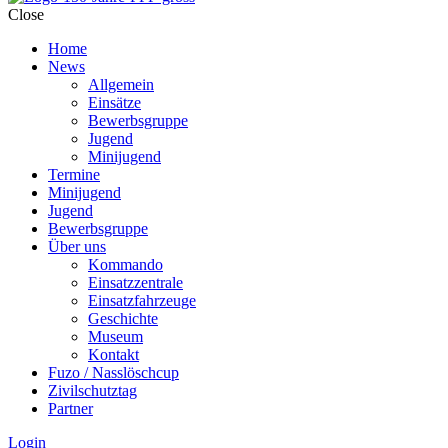
Close
Home
News
Allgemein
Einsätze
Bewerbsgruppe
Jugend
Minijugend
Termine
Minijugend
Jugend
Bewerbsgruppe
Über uns
Kommando
Einsatzzentrale
Einsatzfahrzeuge
Geschichte
Museum
Kontakt
Fuzo / Nasslöschcup
Zivilschutztag
Partner
Login