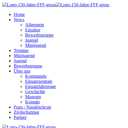
Home
News
Allgemein
Einsätze
Bewerbsgruppe
Jugend
Minijugend
Termine
Minijugend
Jugend
Bewerbsgruppe
Über uns
Kommando
Einsatzzentrale
Einsatzfahrzeuge
Geschichte
Museum
Kontakt
Fuzo / Nasslöschcup
Zivilschutztag
Partner