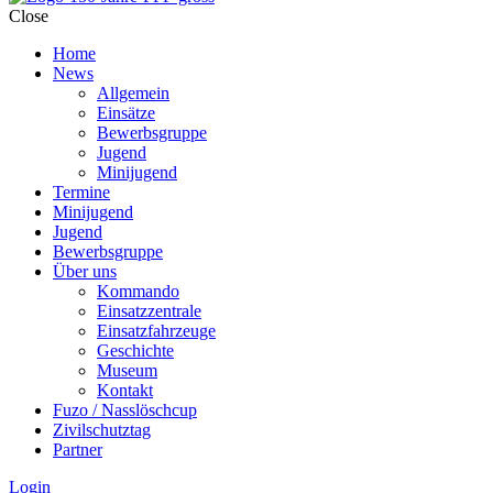
Close
Home
News
Allgemein
Einsätze
Bewerbsgruppe
Jugend
Minijugend
Termine
Minijugend
Jugend
Bewerbsgruppe
Über uns
Kommando
Einsatzzentrale
Einsatzfahrzeuge
Geschichte
Museum
Kontakt
Fuzo / Nasslöschcup
Zivilschutztag
Partner
Login