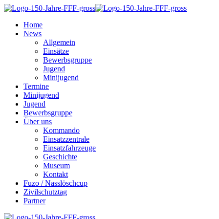
Home
News
Allgemein
Einsätze
Bewerbsgruppe
Jugend
Minijugend
Termine
Minijugend
Jugend
Bewerbsgruppe
Über uns
Kommando
Einsatzzentrale
Einsatzfahrzeuge
Geschichte
Museum
Kontakt
Fuzo / Nasslöschcup
Zivilschutztag
Partner