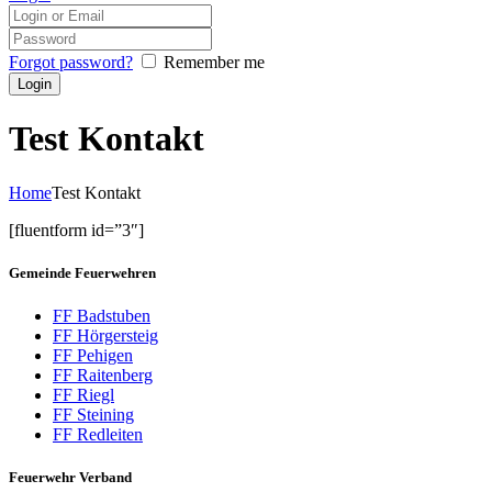
Forgot password?
Remember me
Test Kontakt
Home
Test Kontakt
[fluentform id=”3″]
Gemeinde Feuerwehren
FF Badstuben
FF Hörgersteig
FF Pehigen
FF Raitenberg
FF Riegl
FF Steining
FF Redleiten
Feuerwehr Verband