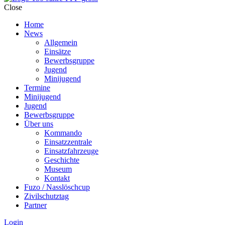
Close
Home
News
Allgemein
Einsätze
Bewerbsgruppe
Jugend
Minijugend
Termine
Minijugend
Jugend
Bewerbsgruppe
Über uns
Kommando
Einsatzzentrale
Einsatzfahrzeuge
Geschichte
Museum
Kontakt
Fuzo / Nasslöschcup
Zivilschutztag
Partner
Login