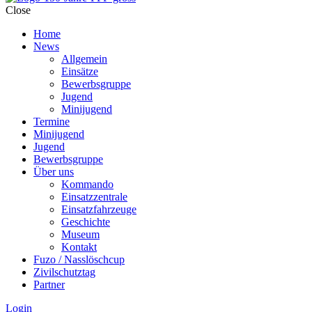
Close
Home
News
Allgemein
Einsätze
Bewerbsgruppe
Jugend
Minijugend
Termine
Minijugend
Jugend
Bewerbsgruppe
Über uns
Kommando
Einsatzzentrale
Einsatzfahrzeuge
Geschichte
Museum
Kontakt
Fuzo / Nasslöschcup
Zivilschutztag
Partner
Login