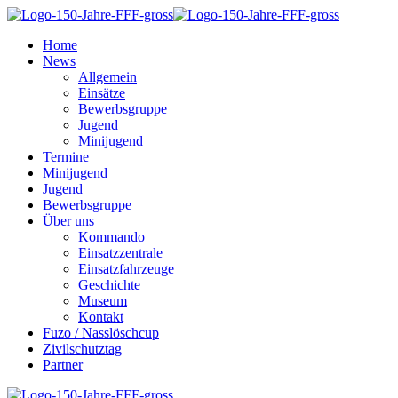
Home
News
Allgemein
Einsätze
Bewerbsgruppe
Jugend
Minijugend
Termine
Minijugend
Jugend
Bewerbsgruppe
Über uns
Kommando
Einsatzzentrale
Einsatzfahrzeuge
Geschichte
Museum
Kontakt
Fuzo / Nasslöschcup
Zivilschutztag
Partner