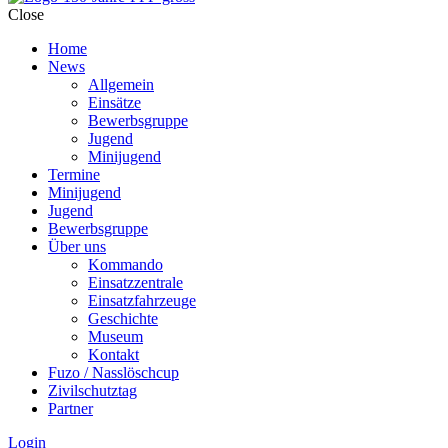
Close
Home
News
Allgemein
Einsätze
Bewerbsgruppe
Jugend
Minijugend
Termine
Minijugend
Jugend
Bewerbsgruppe
Über uns
Kommando
Einsatzzentrale
Einsatzfahrzeuge
Geschichte
Museum
Kontakt
Fuzo / Nasslöschcup
Zivilschutztag
Partner
Login