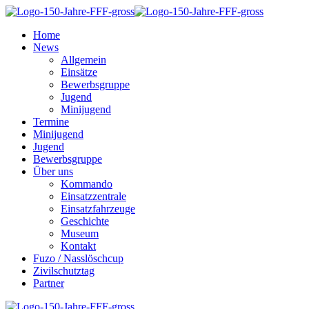
Home
News
Allgemein
Einsätze
Bewerbsgruppe
Jugend
Minijugend
Termine
Minijugend
Jugend
Bewerbsgruppe
Über uns
Kommando
Einsatzzentrale
Einsatzfahrzeuge
Geschichte
Museum
Kontakt
Fuzo / Nasslöschcup
Zivilschutztag
Partner