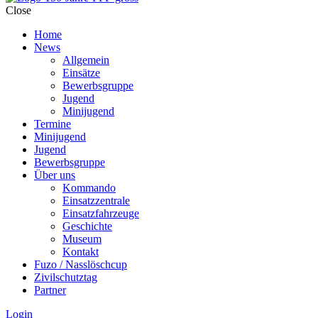
Close
Home
News
Allgemein
Einsätze
Bewerbsgruppe
Jugend
Minijugend
Termine
Minijugend
Jugend
Bewerbsgruppe
Über uns
Kommando
Einsatzzentrale
Einsatzfahrzeuge
Geschichte
Museum
Kontakt
Fuzo / Nasslöschcup
Zivilschutztag
Partner
Login