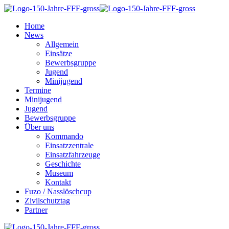
Home
News
Allgemein
Einsätze
Bewerbsgruppe
Jugend
Minijugend
Termine
Minijugend
Jugend
Bewerbsgruppe
Über uns
Kommando
Einsatzzentrale
Einsatzfahrzeuge
Geschichte
Museum
Kontakt
Fuzo / Nasslöschcup
Zivilschutztag
Partner