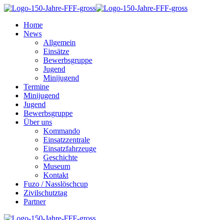
Home
News
Allgemein
Einsätze
Bewerbsgruppe
Jugend
Minijugend
Termine
Minijugend
Jugend
Bewerbsgruppe
Über uns
Kommando
Einsatzzentrale
Einsatzfahrzeuge
Geschichte
Museum
Kontakt
Fuzo / Nasslöschcup
Zivilschutztag
Partner