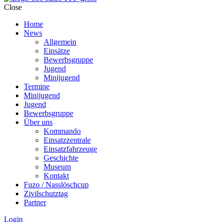
Close
Home
News
Allgemein
Einsätze
Bewerbsgruppe
Jugend
Minijugend
Termine
Minijugend
Jugend
Bewerbsgruppe
Über uns
Kommando
Einsatzzentrale
Einsatzfahrzeuge
Geschichte
Museum
Kontakt
Fuzo / Nasslöschcup
Zivilschutztag
Partner
Login