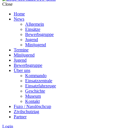
Close
Home
News
Allgemein
Einsätze
Bewerbsgruppe
Jugend
Minijugend
Termine
Minijugend
Jugend
Bewerbsgruppe
Über uns
Kommando
Einsatzzentrale
Einsatzfahrzeuge
Geschichte
Museum
Kontakt
Fuzo / Nasslöschcup
Zivilschutztag
Partner
Login