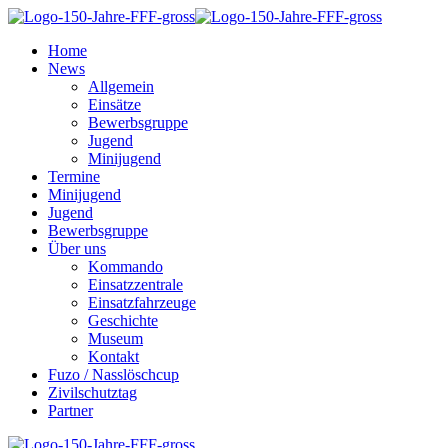
Home
News
Allgemein
Einsätze
Bewerbsgruppe
Jugend
Minijugend
Termine
Minijugend
Jugend
Bewerbsgruppe
Über uns
Kommando
Einsatzzentrale
Einsatzfahrzeuge
Geschichte
Museum
Kontakt
Fuzo / Nasslöschcup
Zivilschutztag
Partner