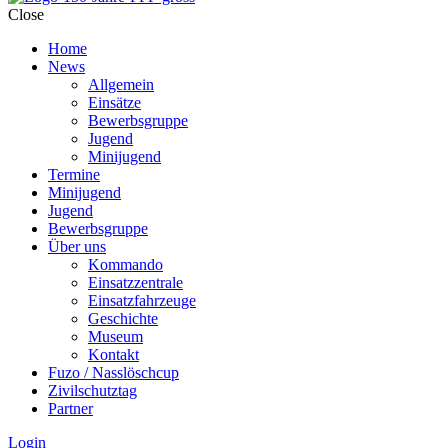
Close
Home
News
Allgemein
Einsätze
Bewerbsgruppe
Jugend
Minijugend
Termine
Minijugend
Jugend
Bewerbsgruppe
Über uns
Kommando
Einsatzzentrale
Einsatzfahrzeuge
Geschichte
Museum
Kontakt
Fuzo / Nasslöschcup
Zivilschutztag
Partner
Login