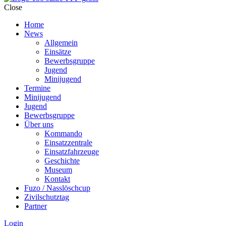
Close
Home
News
Allgemein
Einsätze
Bewerbsgruppe
Jugend
Minijugend
Termine
Minijugend
Jugend
Bewerbsgruppe
Über uns
Kommando
Einsatzzentrale
Einsatzfahrzeuge
Geschichte
Museum
Kontakt
Fuzo / Nasslöschcup
Zivilschutztag
Partner
Login