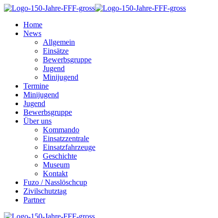
Home
News
Allgemein
Einsätze
Bewerbsgruppe
Jugend
Minijugend
Termine
Minijugend
Jugend
Bewerbsgruppe
Über uns
Kommando
Einsatzzentrale
Einsatzfahrzeuge
Geschichte
Museum
Kontakt
Fuzo / Nasslöschcup
Zivilschutztag
Partner