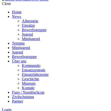
Close
Home
News
Allgemein
Einsätze
Bewerbsgruppe
Jugend
Minijugend
Termine
Minijugend
Jugend
Bewerbsgruppe
Über uns
Kommando
Einsatzzentrale
Einsatzfahrzeuge
Geschichte
Museum
Kontakt
Fuzo / Nasslöschcup
Zivilschutztag
Partner
Login