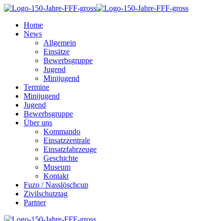
Home
News
Allgemein
Einsätze
Bewerbsgruppe
Jugend
Minijugend
Termine
Minijugend
Jugend
Bewerbsgruppe
Über uns
Kommando
Einsatzzentrale
Einsatzfahrzeuge
Geschichte
Museum
Kontakt
Fuzo / Nasslöschcup
Zivilschutztag
Partner