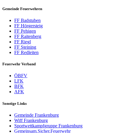
Gemeinde Feuerwehren
FF Badstuben
FF Hörgersteig
FF Pehigen
FF Raitenberg
FF Riegl
FF Steining
FF Redleiten
Feuerwehr Verband
ÖBFV
LFK
BFK
AFK
Sonstige Links
Gemeinde Frankenburg
Wiff Frankenburg
Sportwettkampfgruppe Frankenburg
Gemeinsam.Sicher.Feuerwehr