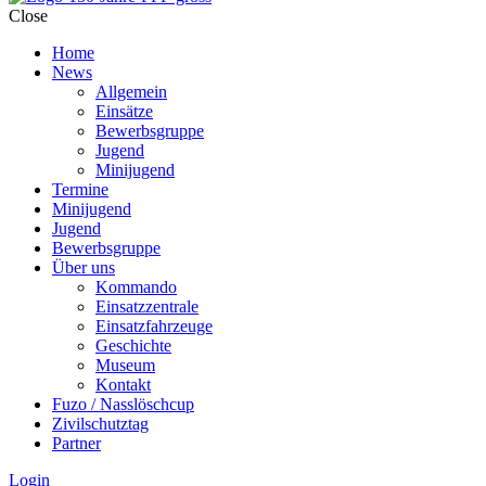
Close
Home
News
Allgemein
Einsätze
Bewerbsgruppe
Jugend
Minijugend
Termine
Minijugend
Jugend
Bewerbsgruppe
Über uns
Kommando
Einsatzzentrale
Einsatzfahrzeuge
Geschichte
Museum
Kontakt
Fuzo / Nasslöschcup
Zivilschutztag
Partner
Login