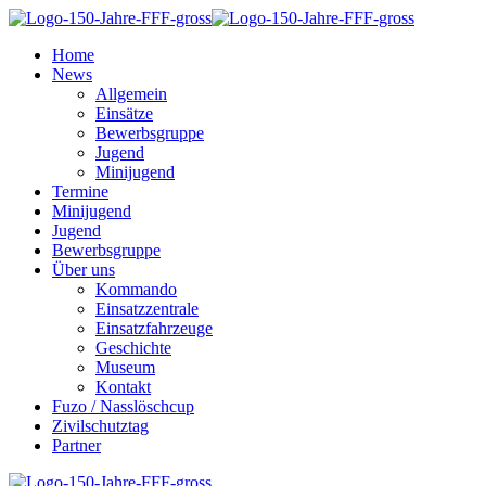
Home
News
Allgemein
Einsätze
Bewerbsgruppe
Jugend
Minijugend
Termine
Minijugend
Jugend
Bewerbsgruppe
Über uns
Kommando
Einsatzzentrale
Einsatzfahrzeuge
Geschichte
Museum
Kontakt
Fuzo / Nasslöschcup
Zivilschutztag
Partner