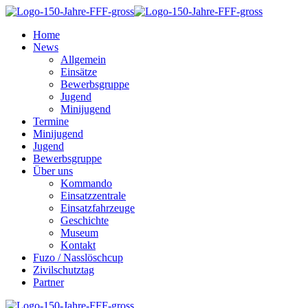
Home
News
Allgemein
Einsätze
Bewerbsgruppe
Jugend
Minijugend
Termine
Minijugend
Jugend
Bewerbsgruppe
Über uns
Kommando
Einsatzzentrale
Einsatzfahrzeuge
Geschichte
Museum
Kontakt
Fuzo / Nasslöschcup
Zivilschutztag
Partner