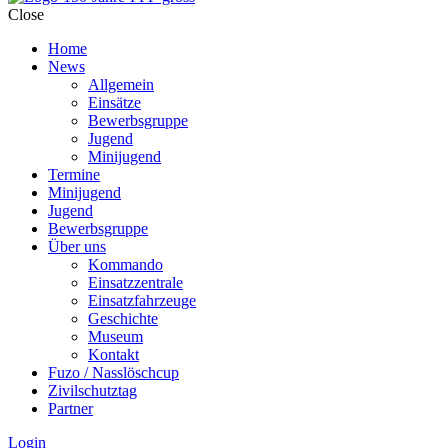
Close
Home
News
Allgemein
Einsätze
Bewerbsgruppe
Jugend
Minijugend
Termine
Minijugend
Jugend
Bewerbsgruppe
Über uns
Kommando
Einsatzzentrale
Einsatzfahrzeuge
Geschichte
Museum
Kontakt
Fuzo / Nasslöschcup
Zivilschutztag
Partner
Login