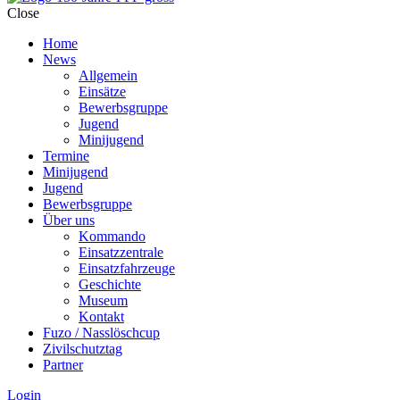
Close
Home
News
Allgemein
Einsätze
Bewerbsgruppe
Jugend
Minijugend
Termine
Minijugend
Jugend
Bewerbsgruppe
Über uns
Kommando
Einsatzzentrale
Einsatzfahrzeuge
Geschichte
Museum
Kontakt
Fuzo / Nasslöschcup
Zivilschutztag
Partner
Login