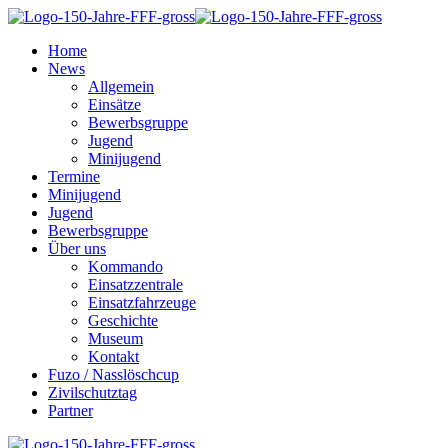
Home
News
Allgemein
Einsätze
Bewerbsgruppe
Jugend
Minijugend
Termine
Minijugend
Jugend
Bewerbsgruppe
Über uns
Kommando
Einsatzzentrale
Einsatzfahrzeuge
Geschichte
Museum
Kontakt
Fuzo / Nasslöschcup
Zivilschutztag
Partner