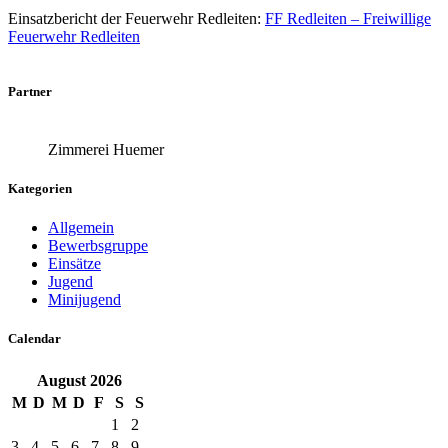
Einsatzbericht der Feuerwehr Redleiten:
FF Redleiten – Freiwillige
Feuerwehr Redleiten
Partner
Zimmerei Huemer
Kategorien
Allgemein
Bewerbsgruppe
Einsätze
Jugend
Minijugend
Calendar
August
2026
M
D
M
D
F
S
S
1
2
3
4
5
6
7
8
9