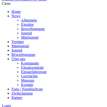
Close
Home
News
Allgemein
Einsätze
Bewerbsgruppe
Jugend
Minijugend
Termine
Minijugend
Jugend
Bewerbsgruppe
Über uns
Kommando
Einsatzzentrale
Einsatzfahrzeuge
Geschichte
Museum
Kontakt
Fuzo / Nasslöschcup
Zivilschutztag
Partner
Login