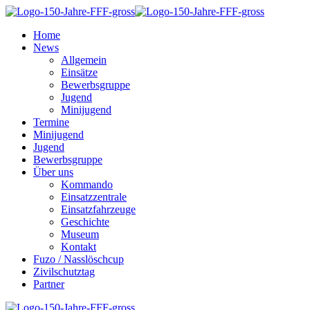
Home
News
Allgemein
Einsätze
Bewerbsgruppe
Jugend
Minijugend
Termine
Minijugend
Jugend
Bewerbsgruppe
Über uns
Kommando
Einsatzzentrale
Einsatzfahrzeuge
Geschichte
Museum
Kontakt
Fuzo / Nasslöschcup
Zivilschutztag
Partner