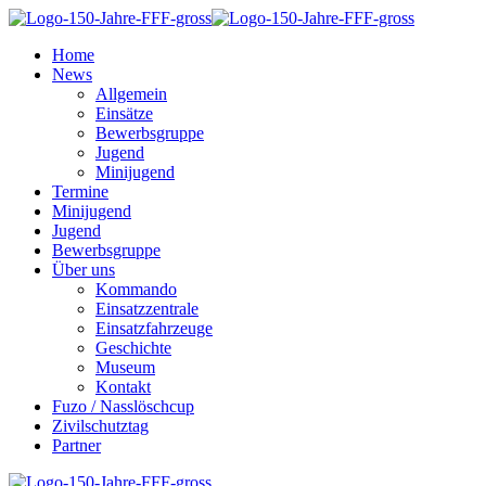
Home
News
Allgemein
Einsätze
Bewerbsgruppe
Jugend
Minijugend
Termine
Minijugend
Jugend
Bewerbsgruppe
Über uns
Kommando
Einsatzzentrale
Einsatzfahrzeuge
Geschichte
Museum
Kontakt
Fuzo / Nasslöschcup
Zivilschutztag
Partner