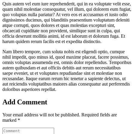
Quis autem vel eum iure reprehenderit, qui in ea voluptate velit esse,
quam nihil molestiae consequatur, vel illum, qui dolorem eum fugiat,
quo voluptas nulla pariatur? At vero eos et accusamus et iusto odio
dignissimos ducimus, qui blanditiis praesentium voluptatum deleniti
atque corrupti, quos dolores et quas molestias excepturi sint,
obcaecati cupiditate non provident, similique sunt in culpa, qui
officia deserunt mollitia animi, id est laborum et dolorum fuga. Et
harum quidem rerum facilis est et expedita distinctio.
Nam libero tempore, cum soluta nobis est eligendi optio, cumque
nihil impedit, quo minus id, quod maxime placeat, facere possimus,
omnis voluptas assumenda est, omnis dolor repellendus. Temporibus
autem quibusdam et aut officiis debitis aut rerum necessitatibus
saepe eveniet, ut et voluptates repudiandae sint et molestiae non
recusandae. Itaque earum rerum hic tenetur a sapiente delectus, ut
aut reiciendis voluptatibus maiores alias consequatur aut perferendis
doloribus asperiores repellat.
Add Comment
Your email address will not be published. Required fields are
marked *