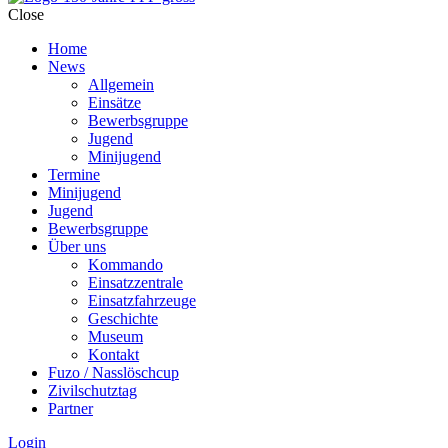
Close
Home
News
Allgemein
Einsätze
Bewerbsgruppe
Jugend
Minijugend
Termine
Minijugend
Jugend
Bewerbsgruppe
Über uns
Kommando
Einsatzzentrale
Einsatzfahrzeuge
Geschichte
Museum
Kontakt
Fuzo / Nasslöschcup
Zivilschutztag
Partner
Login