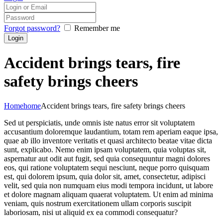
Forgot password?
Remember me
Accident brings tears, fire
safety brings cheers
Home
home
Accident brings tears, fire safety brings cheers
Sed ut perspiciatis, unde omnis iste natus error sit voluptatem
accusantium doloremque laudantium, totam rem aperiam eaque ipsa,
quae ab illo inventore veritatis et quasi architecto beatae vitae dicta
sunt, explicabo. Nemo enim ipsam voluptatem, quia voluptas sit,
aspernatur aut odit aut fugit, sed quia consequuntur magni dolores
eos, qui ratione voluptatem sequi nesciunt, neque porro quisquam
est, qui dolorem ipsum, quia dolor sit, amet, consectetur, adipisci
velit, sed quia non numquam eius modi tempora incidunt, ut labore
et dolore magnam aliquam quaerat voluptatem. Ut enim ad minima
veniam, quis nostrum exercitationem ullam corporis suscipit
laboriosam, nisi ut aliquid ex ea commodi consequatur?