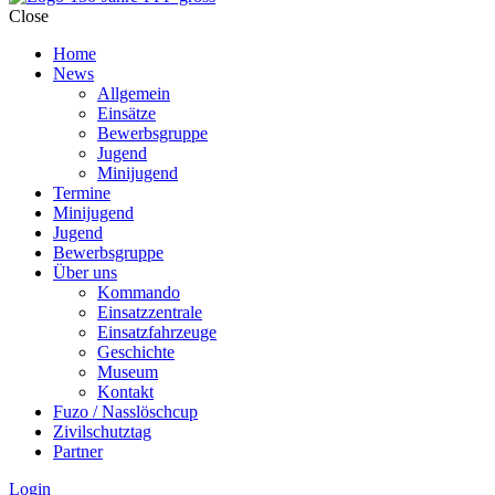
Close
Home
News
Allgemein
Einsätze
Bewerbsgruppe
Jugend
Minijugend
Termine
Minijugend
Jugend
Bewerbsgruppe
Über uns
Kommando
Einsatzzentrale
Einsatzfahrzeuge
Geschichte
Museum
Kontakt
Fuzo / Nasslöschcup
Zivilschutztag
Partner
Login