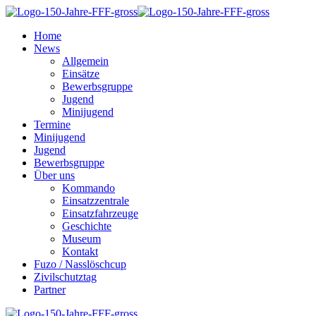
Home
News
Allgemein
Einsätze
Bewerbsgruppe
Jugend
Minijugend
Termine
Minijugend
Jugend
Bewerbsgruppe
Über uns
Kommando
Einsatzzentrale
Einsatzfahrzeuge
Geschichte
Museum
Kontakt
Fuzo / Nasslöschcup
Zivilschutztag
Partner