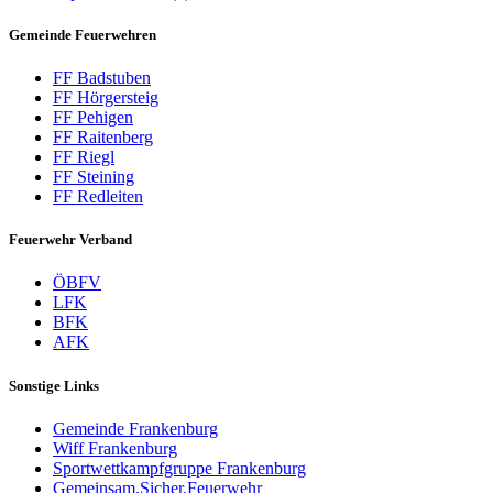
Gemeinde Feuerwehren
FF Badstuben
FF Hörgersteig
FF Pehigen
FF Raitenberg
FF Riegl
FF Steining
FF Redleiten
Feuerwehr Verband
ÖBFV
LFK
BFK
AFK
Sonstige Links
Gemeinde Frankenburg
Wiff Frankenburg
Sportwettkampfgruppe Frankenburg
Gemeinsam.Sicher.Feuerwehr